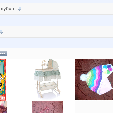
 клубов
фии