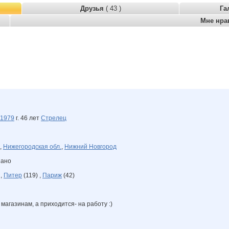
Друзья
( 43 )
Га
Мне нра
1979
г. 46 лет
Стрелец
,
Нижегородская обл.
,
Нижний Новгород
зано
 ,
Питер
(119) ,
Париж
(42)
 магазинам, а приходится- на работу :)