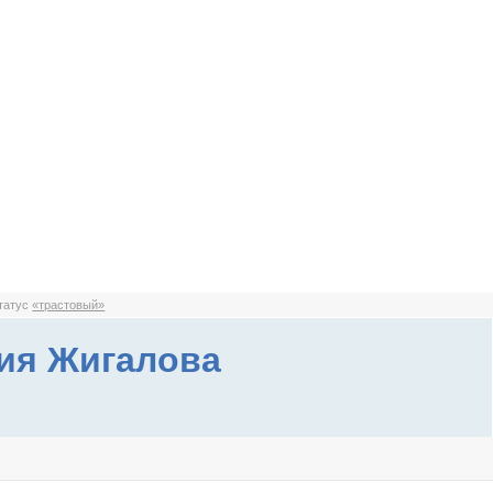
статус
«трастовый»
ия Жигалова