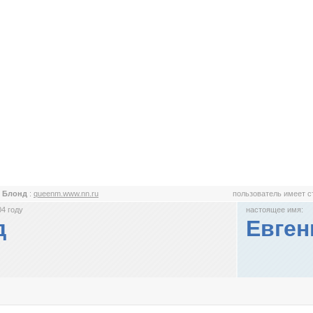
я Блонд
:
queenm.www.nn.ru
пользователь имеет 
4 году
настоящее имя:
д
Евген