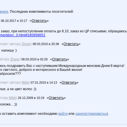
книге
. Последние комплименты посетителей:
«
Ответить
»
06.10.2017 в 10:17
 заказ, при непоступлении оплаты до 8.10, заказ из ЦР списываю, обращаюсь
/vp/sbor/...0.html#185858651
вечает автору
Zhww
)
«
Ответить
»
08.03.2010 в 20:38
т напишу :)
автору
Zhww
)
«
Ответить
»
08.03.2010 в 02:26
юсь поздравить Вас с наступившим Международным женским Днем 8 марта!
о светлого, доброго и интересного в Вашей жизни!
забросили???
вечает автору
Mikk
)
«
Ответить
»
07.01.2010 в 14:13
ши, а не цвет волос :))
втору
Mikk
)
«
Ответить
»
26.12.2009 в 10:19
охожа... ;))
ы оставить комплимент необходимо
войти
или
зарегистрироваться